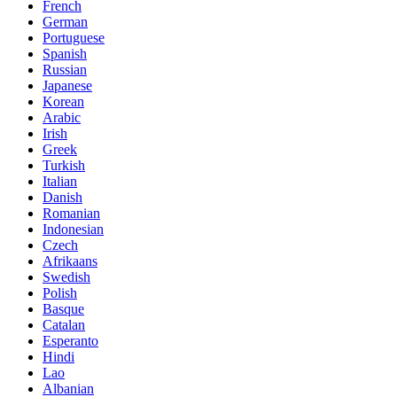
French
German
Portuguese
Spanish
Russian
Japanese
Korean
Arabic
Irish
Greek
Turkish
Italian
Danish
Romanian
Indonesian
Czech
Afrikaans
Swedish
Polish
Basque
Catalan
Esperanto
Hindi
Lao
Albanian