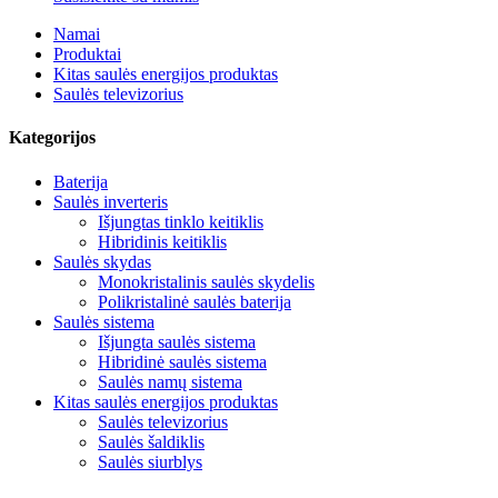
Namai
Produktai
Kitas saulės energijos produktas
Saulės televizorius
Kategorijos
Baterija
Saulės inverteris
Išjungtas tinklo keitiklis
Hibridinis keitiklis
Saulės skydas
Monokristalinis saulės skydelis
Polikristalinė saulės baterija
Saulės sistema
Išjungta saulės sistema
Hibridinė saulės sistema
Saulės namų sistema
Kitas saulės energijos produktas
Saulės televizorius
Saulės šaldiklis
Saulės siurblys