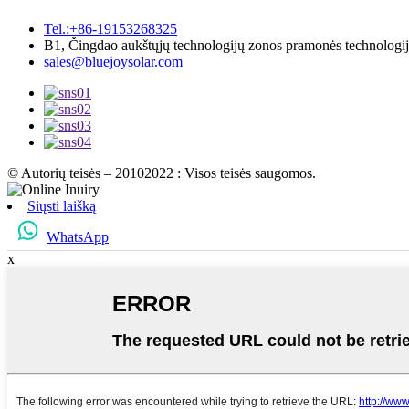
Tel.:+86-19153268325
B1, Čingdao aukštųjų technologijų zonos pramonės technologijų
sales@bluejoysolar.com
© Autorių teisės – 20102022 : Visos teisės saugomos.
Siųsti laišką
WhatsApp
x