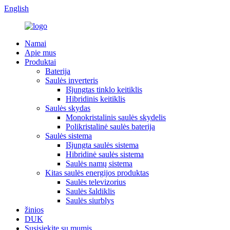
English
Namai
Apie mus
Produktai
Baterija
Saulės inverteris
Išjungtas tinklo keitiklis
Hibridinis keitiklis
Saulės skydas
Monokristalinis saulės skydelis
Polikristalinė saulės baterija
Saulės sistema
Išjungta saulės sistema
Hibridinė saulės sistema
Saulės namų sistema
Kitas saulės energijos produktas
Saulės televizorius
Saulės šaldiklis
Saulės siurblys
žinios
DUK
Susisiekite su mumis