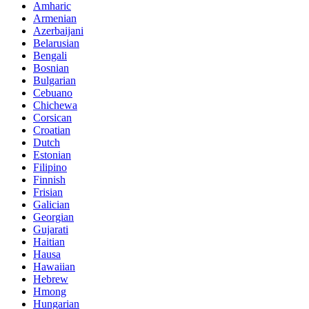
Amharic
Armenian
Azerbaijani
Belarusian
Bengali
Bosnian
Bulgarian
Cebuano
Chichewa
Corsican
Croatian
Dutch
Estonian
Filipino
Finnish
Frisian
Galician
Georgian
Gujarati
Haitian
Hausa
Hawaiian
Hebrew
Hmong
Hungarian