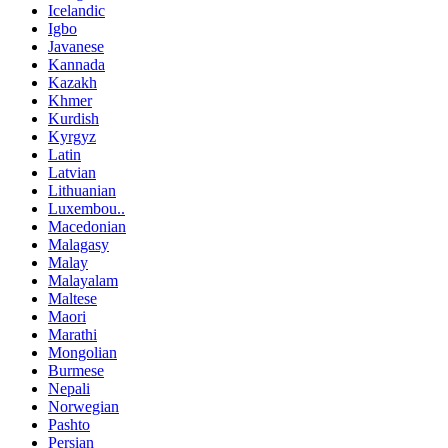
Icelandic
Igbo
Javanese
Kannada
Kazakh
Khmer
Kurdish
Kyrgyz
Latin
Latvian
Lithuanian
Luxembou..
Macedonian
Malagasy
Malay
Malayalam
Maltese
Maori
Marathi
Mongolian
Burmese
Nepali
Norwegian
Pashto
Persian