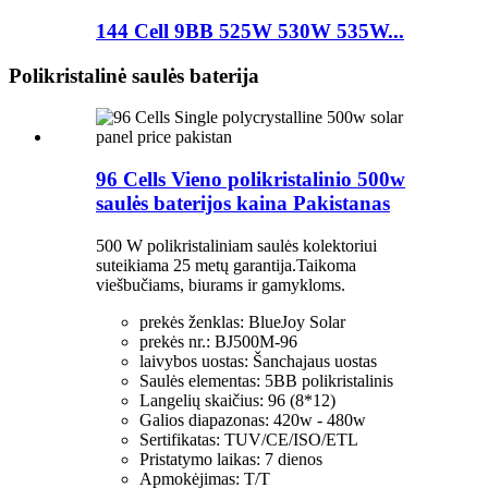
144 Cell 9BB 525W 530W 535W...
Polikristalinė saulės baterija
96 Cells Vieno polikristalinio 500w
saulės baterijos kaina Pakistanas
500 W polikristaliniam saulės kolektoriui
suteikiama 25 metų garantija.Taikoma
viešbučiams, biurams ir gamykloms.
prekės ženklas: BlueJoy Solar
prekės nr.: BJ500M-96
laivybos uostas: Šanchajaus uostas
Saulės elementas: 5BB polikristalinis
Langelių skaičius: 96 (8*12)
Galios diapazonas: 420w - 480w
Sertifikatas: TUV/CE/ISO/ETL
Pristatymo laikas: 7 dienos
Apmokėjimas: T/T