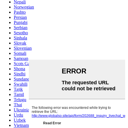
Nepali
Norwegian
Pashto
Persian
Punjabi
Serbian
Sesotho
Sinhala
Slovak
Slovenian
Somali
Samoan
Scots Gaelic
Shona
Sindhi
Sundanese
Swahili
Tajik
Tamil
Telugu
Thai
Ukrainian
Urdu
Uzbek
Vietnamese