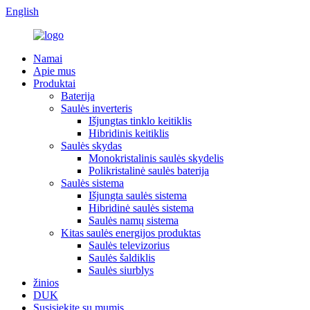
English
Namai
Apie mus
Produktai
Baterija
Saulės inverteris
Išjungtas tinklo keitiklis
Hibridinis keitiklis
Saulės skydas
Monokristalinis saulės skydelis
Polikristalinė saulės baterija
Saulės sistema
Išjungta saulės sistema
Hibridinė saulės sistema
Saulės namų sistema
Kitas saulės energijos produktas
Saulės televizorius
Saulės šaldiklis
Saulės siurblys
žinios
DUK
Susisiekite su mumis