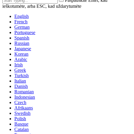
Paspauskite Enter, kad
ieškotumėte, arba ESC, kad uždarytumėte
English
French
German
Portuguese
Spanish
Russian
Japanese
Korean
Arabic
Irish
Greek
Turkish
Italian
Danish
Romanian
Indonesian
Czech
Afrikaans
Swedish
Polish
Basque
Catalan