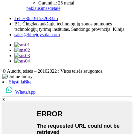
Garantija: 25 metai
paklausimas
detalė
Tel.:+86-19153268325
B1, Čingdao aukštųjų technologijų zonos pramonės
technologijų tyrimų institutas, Šandongo provincija, Kinija
sales@bluejoysolar.com
© Autorių teisės – 20102022 : Visos teisės saugomos.
Siųsti laišką
WhatsApp
x