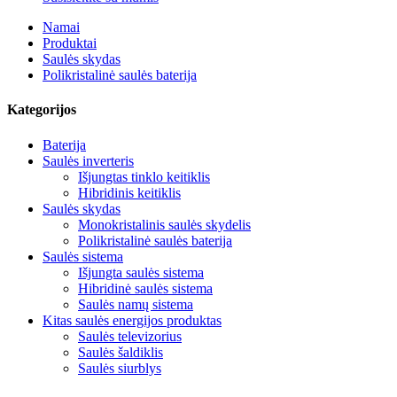
Namai
Produktai
Saulės skydas
Polikristalinė saulės baterija
Kategorijos
Baterija
Saulės inverteris
Išjungtas tinklo keitiklis
Hibridinis keitiklis
Saulės skydas
Monokristalinis saulės skydelis
Polikristalinė saulės baterija
Saulės sistema
Išjungta saulės sistema
Hibridinė saulės sistema
Saulės namų sistema
Kitas saulės energijos produktas
Saulės televizorius
Saulės šaldiklis
Saulės siurblys