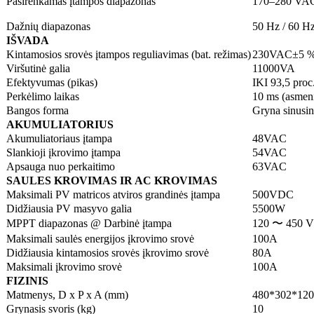
Pasirenkamas įtampos diapazonas
170–280 VAC 
Dažnių diapazonas
50 Hz / 60 Hz
IŠVADA
Kintamosios srovės įtampos reguliavimas (bat. režimas)
230VAC±5 
Viršutinė galia
11000VA
Efektyvumas (pikas)
IKI 93,5 proc
Perkėlimo laikas
10 ms (asmeni
Bangos forma
Gryna sinusi
AKUMULIATORIUS
Akumuliatoriaus įtampa
48VAC
Slankioji įkrovimo įtampa
54VAC
Apsauga nuo perkaitimo
63VAC
SAULES KROVIMAS IR AC KROVIMAS
Maksimali PV matricos atviros grandinės įtampa
500VDC
Didžiausia PV masyvo galia
5500W
MPPT diapazonas @ Darbinė įtampa
120 〜 450 
Maksimali saulės energijos įkrovimo srovė
100A
Didžiausia kintamosios srovės įkrovimo srovė
80A
Maksimali įkrovimo srovė
100A
FIZINIS
Matmenys, D x P x A (mm)
480*302*120
Grynasis svoris (kg)
10