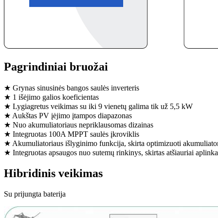
Pagrindiniai bruožai
★ Grynas sinusinės bangos saulės inverteris
★ 1 išėjimo galios koeficientas
★ Lygiagretus veikimas su iki 9 vienetų galima tik už 5,5 kW
★ Aukštas PV įėjimo įtampos diapazonas
★ Nuo akumuliatoriaus nepriklausomas dizainas
★ Integruotas 100A MPPT saulės įkroviklis
★ Akumuliatoriaus išlyginimo funkcija, skirta optimizuoti akumuliatori
★ Integruotas apsaugos nuo sutemų rinkinys, skirtas atšiauriai aplinka
Hibridinis veikimas
Su prijungta baterija