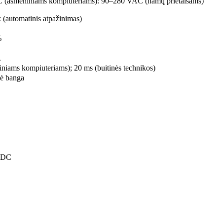
(asmeniniams kompiuteriams): 90–280 VAC (namų prietaisams)
 (automatinis atpažinimas)
%
.
niams kompiuteriams); 20 ms (buitinės technikos)
nė banga
VDC