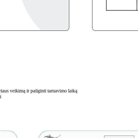
aus veikimą ir pailginti tarnavimo laiką
i