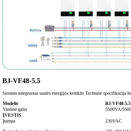
BJ-VF48-5.5
Sieninis integruotas saulės energijos keitiklis Techninė specifikacija 
Modelis
BJ-VF48-5.5
Vardinė galia
5500VA/550
ĮVESTIS
Įtampa
230VAC