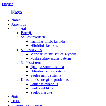
English
Namai
Apie mus
Produktai
Baterija
Saulės inverteris
Išjungtas tinklo keitiklis
Hibridinis keitiklis
Saulės skydas
Monokristalinis saulės skydelis
Polikristalinė saulės baterija
Saulės sistema
Išjungta saulės sistema
Hibridinė saulės sistema
Saulės namų sistema
Kitas saulės energijos produktas
Saulės televizorius
Saulės šaldiklis
Saulės siurblys
žinios
DUK
Susisiekite su mumis